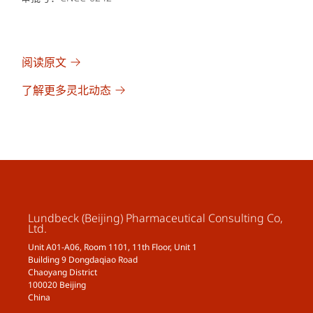
阅读原文
了解更多灵北动态
Lundbeck (Beijing) Pharmaceutical Consulting Co,
Ltd.
Unit A01-A06, Room 1101, 11th Floor, Unit 1
Building 9 Dongdaqiao Road
Chaoyang District
100020 Beijing
China