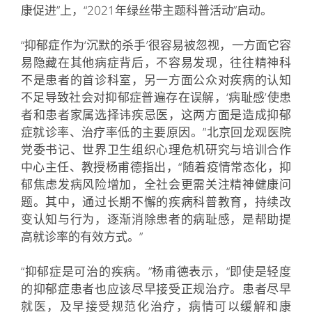
康促进”上，“2021年绿丝带主题科普活动”启动。
“抑郁症作为‘沉默的杀手’很容易被忽视，一方面它容
易隐藏在其他病症背后，不容易发现，往往精神科
不是患者的首诊科室，另一方面公众对疾病的认知
不足导致社会对抑郁症普遍存在误解，‘病耻感’使患
者和患者家属选择讳疾忌医，这两方面是造成抑郁
症就诊率、治疗率低的主要原因。”北京回龙观医院
党委书记、世界卫生组织心理危机研究与培训合作
中心主任、教授杨甫德指出，“随着疫情常态化，抑
郁焦虑发病风险增加，全社会更需关注精神健康问
题。其中，通过长期不懈的疾病科普教育，持续改
变认知与行为，逐渐消除患者的病耻感，是帮助提
高就诊率的有效方式。”
“抑郁症是可治的疾病。”杨甫德表示，“即使是轻度
的抑郁症患者也应该尽早接受正规治疗。患者尽早
就医，及早接受规范化治疗，病情可以缓解和康