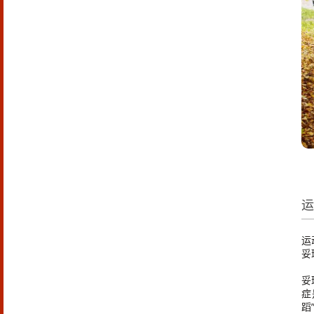
运
妥
妥
症
蹈