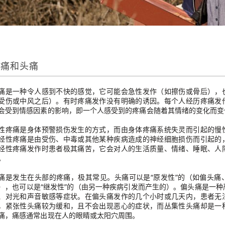
疼痛和头痛
痛是一种令人感到不快的感觉，它可能会急性发作（如擦伤或骨后），
受伤或中风之后）。有时疼痛发作没有明确的诱因。每个人经历疼痛发
会受到情感因素的影响，即一个人感受到的疼痛会随着其情绪的变化而变
性疼痛是身体预警损伤发生的方式，而由身体疼痛系统失灵而引起的慢
经性疼痛是由受伤、中毒或其他某种疾病造成的神经细胞损伤而引起的
经性疼痛发作时患者极其痛苦，它会对人的生活质量、情绪、睡眠、人
。
痛是发生在头部的疼痛，极其常见。头痛可以是“原发性”的（如偏头痛
），也可以是“继发性”的（由另一种疾病引发而产生的）。偏头痛是一
、对光和声音敏感等症状。在偏头痛发作的几个小时或几天内，患者无
，紧张性头痛较为缓和，且不会出现恶心的症状，而丛集性头痛却是一
痛，痛感通常出现在人的眼睛或太阳穴周围。