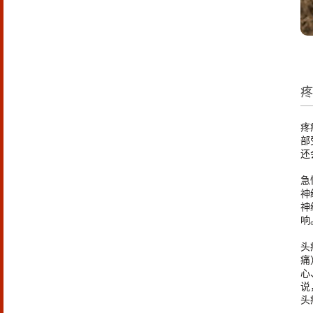
疼
部
还
急
神
神
响
头
痛
心
说
头