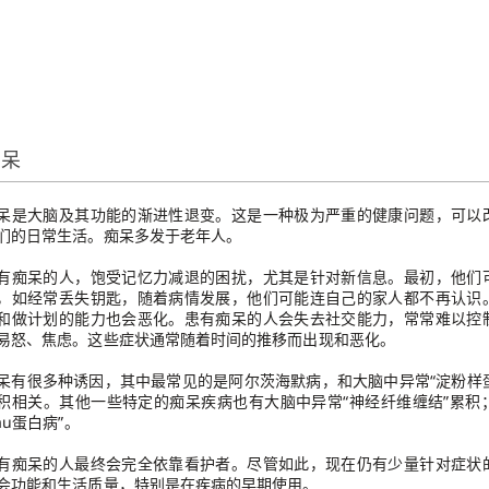
痴呆
呆是大脑及其功能的渐进性退变。这是一种极为严重的健康问题，可以
们的日常生活。痴呆多发于老年人。
有痴呆的人，饱受记忆力减退的困扰，尤其是针对新信息。最初，他们
，如经常丢失钥匙，随着病情发展，他们可能连自己的家人都不再认识
和做计划的能力也会恶化。患有痴呆的人会失去社交能力，常常难以控
易怒、焦虑。这些症状通常随着时间的推移而出现和恶化。
呆有很多种诱因，其中最常见的是阿尔茨海默病，和大脑中异常“淀粉样蛋
积相关。其他一些特定的痴呆疾病也有大脑中异常“神经纤维缠结”累积
Tau蛋白病”。
有痴呆的人最终会完全依靠看护者。尽管如此，现在仍有少量针对症状
会功能和生活质量，特别是在疾病的早期使用。