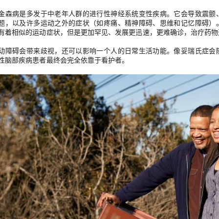
金森病是多发于中老年人群的进行性神经系统变性疾病。它会导致震颤
题，以及许多运动之外的症状（如疼痛、精神障碍、思维和记忆障碍）
有着相似的运动症状，但是更加罕见、发展更迅速，更难确诊，治疗药物
动障碍会带来歧视，还可以影响一个人的日常生活功能。像妥瑞氏症会
性脑部疾病患者最终会完全依靠于看护者。