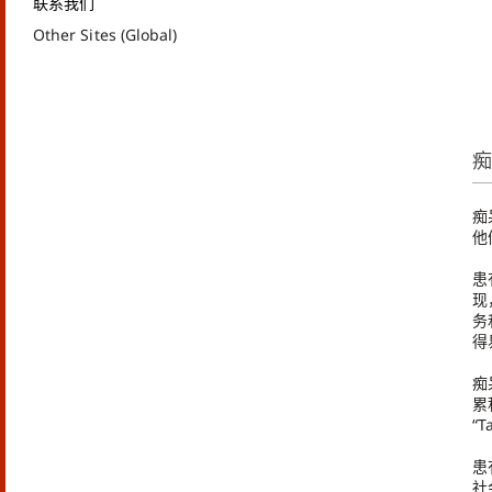
联系我们
Other Sites (Global)
痴
他
患
现
务
得
痴
累
“
患
社