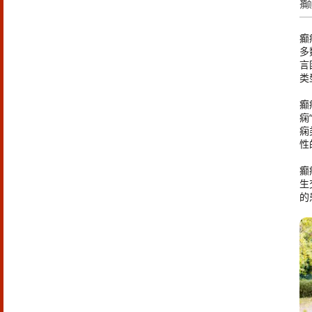
癫
多
言
类
癫
痫
痫
性
癫
生
的