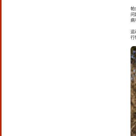
帕
问
病
运
行