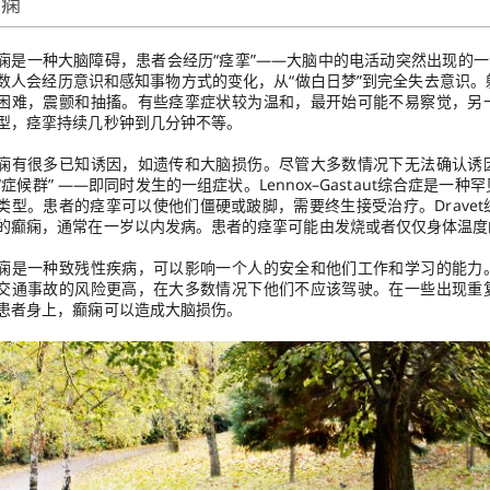
癫痫
痫是一种大脑障碍，患者会经历“痉挛”——大脑中的电活动突然出现的一
数人会经历意识和感知事物方式的变化，从“做白日梦”到完全失去意识
困难，震颤和抽搐。有些痉挛症状较为温和，最开始可能不易察觉，另
型，痉挛持续几秒钟到几分钟不等。
痫有很多已知诱因，如遗传和大脑损伤。尽管大多数情况下无法确认诱
“症候群” ——即同时发生的一组症状。Lennox–Gastaut综合症是一
类型。患者的痉挛可以使他们僵硬或跛脚，需要终生接受治疗。Drave
的癫痫，通常在一岁以内发病。患者的痉挛可能由发烧或者仅仅身体温度
痫是一种致残性疾病，可以影响一个人的安全和他们工作和学习的能力
交通事故的风险更高，在大多数情况下他们不应该驾驶。在一些出现重
患者身上，癫痫可以造成大脑损伤。