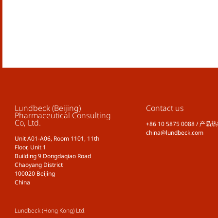
Lundbeck (Beijing)
Contact us
Pharmaceutical Consulting
Co, Ltd.
+86 10 5875 0088 / 产品热
china@lundbeck.com
Unit A01-A06, Room 1101, 11th
Floor, Unit 1
Building 9 Dongdaqiao Road
Chaoyang District
100020 Beijing
China
Lundbeck (Hong Kong) Ltd.