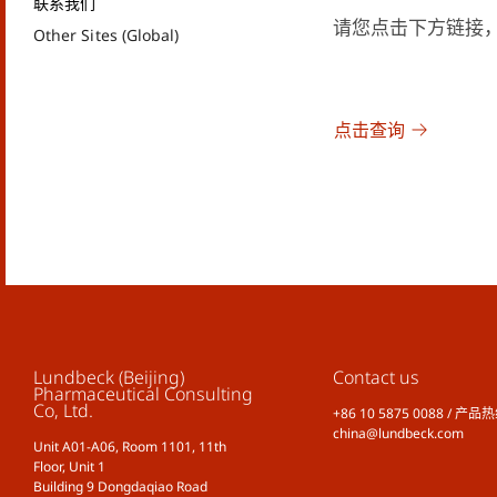
联系我们
请您点击下方链接
Other Sites (Global)
点击查询
Lundbeck (Beijing)
Contact us
Pharmaceutical Consulting
Co, Ltd.
+86 10 5875 0088 / 产品热
china@lundbeck.com
Unit A01-A06, Room 1101, 11th
Floor, Unit 1
Building 9 Dongdaqiao Road