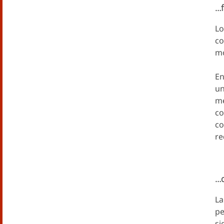
…f
Lo
co
mo
En
un
me
co
co
re
…d
La
pe
si