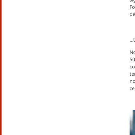
Fo
de
…t
No
50
co
te
no
ce