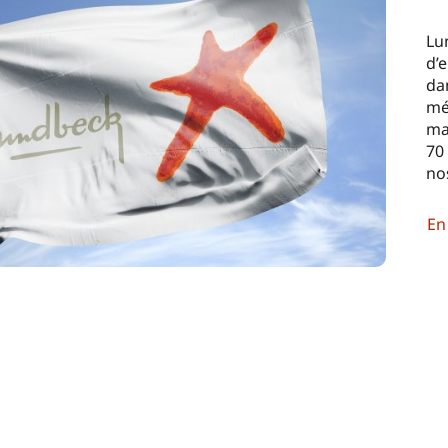
Lu
d’
da
mé
ma
70
no
En