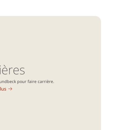
ières
undbeck pour faire carrière.
lus