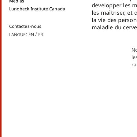
Médias
développer les m
Lundbeck Institute Canada
les maîtriser, et 
la vie des perso
Contactez-nous
maladie du cerve
Langue:
en
fr
No
le
ra