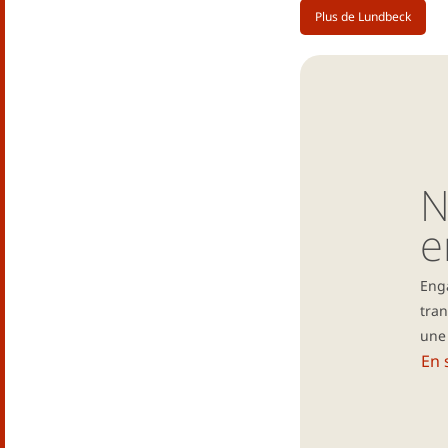
Plus de Lundbeck
N
e
Enga
tra
une
En 