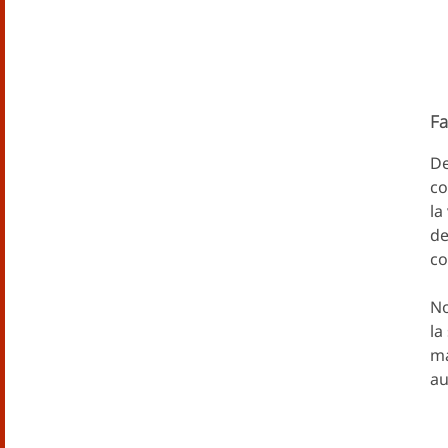
Fa
De
co
la
de
co
No
la
ma
au