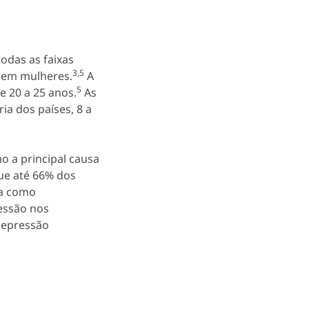
odas as faixas
3,5
o em mulheres.
A
5
e 20 a 25 anos.
As
ia dos países, 8 a
o a principal causa
e até 66% dos
ça como
essão nos
depressão