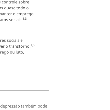
 controle sobre
as quase todo o
manter o emprego,
1,3
tos sociais.
es sociais e
1,3
er o transtorno.
rego ou luto,
 depressão também pode