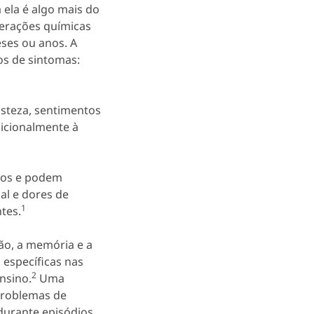
 ela é algo mais do
terações químicas
ses ou anos. A
s de sintomas:
isteza, sentimentos
dicionalmente à
plos e podem
al e dores de
1
tes.
ão, a memória e a
específicas nas
2
nsino.
Uma
problemas de
durante episódios