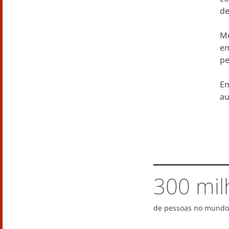
de
Me
em
pe
Em
au
300 mil
de pessoas no mundo