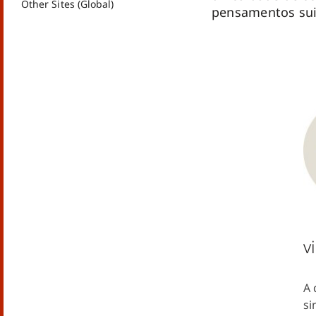
Other Sites (Global)
pensamentos sui
v
A 
si