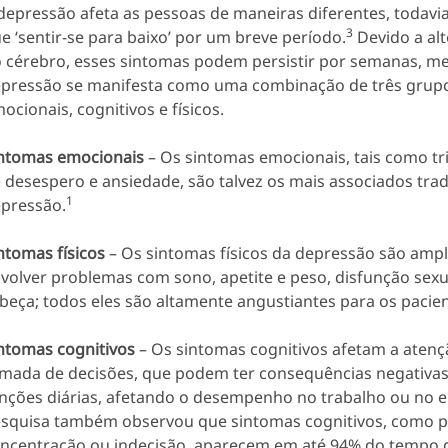
depressão afeta as pessoas de maneiras diferentes, todavia
3
e ‘sentir-se para baixo’ por um breve período.
Devido a al
 cérebro, esses sintomas podem persistir por semanas, me
pressão se manifesta como uma combinação de três grupo
ocionais, cognitivos e físicos.
ntomas emocionais
– Os sintomas emocionais, tais como tr
 desespero e ansiedade, são talvez os mais associados tra
1
pressão.
ntomas físicos
– Os sintomas físicos da depressão são am
volver problemas com sono, apetite e peso, disfunção sexu
beça; todos eles são altamente angustiantes para os pacien
ntomas cognitivos
– Os sintomas cognitivos afetam a atenç
mada de decisões, que podem ter consequências negativas 
nções diárias, afetando o desempenho no trabalho ou no e
squisa também observou que sintomas cognitivos, como 
ncentração ou indecisão, aparecem em até 94% do tempo 