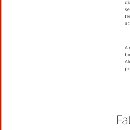
di
se
te
ac
A 
bi
Al
po
Fa