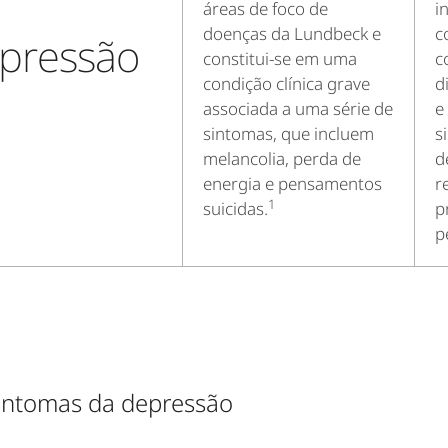
áreas de foco de
i
doenças da Lundbeck e
c
pressão
constitui-se em uma
c
condição clínica grave
d
associada a uma série de
e
sintomas, que incluem
s
melancolia, perda de
d
energia e pensamentos
r
1
suicidas.
p
p
intomas da depressão