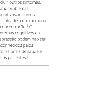
ncluir outros sintomas,
omo problemas
ognitivos, incluindo
ificuldades com memória
1
 concentração.
Os
intomas cognitivos da
epressão podem não ser
econhecidos pelos
rofissionais de saúde e
2
elos pacientes.