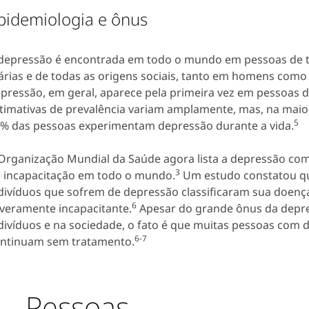
pidemiologia e ônus
depressão é encontrada em todo o mundo em pessoas de t
árias e de todas as origens sociais, tanto em homens com
pressão, em geral, aparece pela primeira vez em pessoas d
timativas de prevalência variam amplamente, mas, na maior
5
% das pessoas experimentam depressão durante a vida.
Organização Mundial da Saúde agora lista a depressão com
3
 incapacitação em todo o mundo.
Um estudo constatou qu
divíduos que sofrem de depressão classificaram sua doen
6
veramente incapacitante.
Apesar do grande ônus da depr
divíduos e na sociedade, o fato é que muitas pessoas com 
6-7
ntinuam sem tratamento.
Pessoas