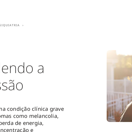
siquiatria
dendo a
ssão
a condição clínica grave
tomas como melancolia,
 perda de energia,
oncentração e