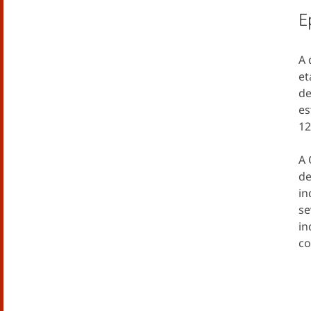
E
A 
et
de
es
12
A 
de
in
se
in
co