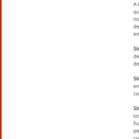
A 
qu
no
de
em
Si
de
de
Si
en
ca
Si
to
fu
pe
co