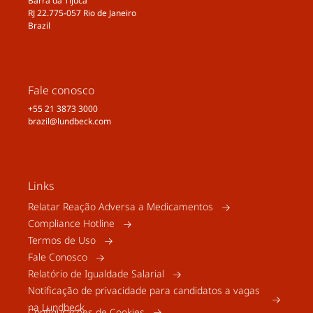
Barra da Tijuca
RJ 22.775-057 Rio de Janeiro
Brazil
Fale conosco
+55 21 3873 3000
brazil@lundbeck.com
Links
Relatar Reação Adversa a Medicamentos
Compliance Hotline
Termos de Uso
Fale Conosco
Relatório de Igualdade Salarial
Notificação de privacidade para candidatos a vagas
na Lundbeck
Configurações de Cookies