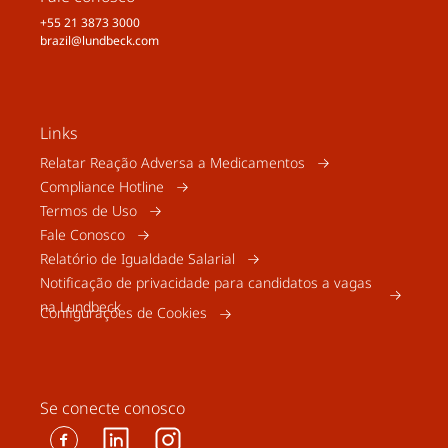
treatment. Am J Manag Care. 2013;19(14
+55 21 3873 3000
Suppl):S261–S266.
brazil@lundbeck.com
Links
Relatar Reação Adversa a Medicamentos
Compliance Hotline
Termos de Uso
Fale Conosco
Relatório de Igualdade Salarial
Notificação de privacidade para candidatos a vagas
na Lundbeck
Configurações de Cookies
Se conecte conosco