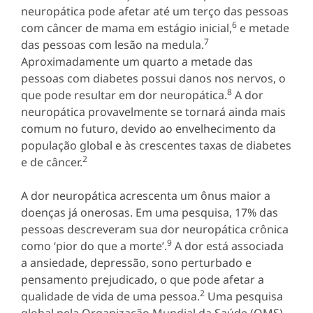
neuropática pode afetar até um terço das pessoas
6
com câncer de mama em estágio inicial,
e metade
7
das pessoas com lesão na medula.
Aproximadamente um quarto a metade das
pessoas com diabetes possui danos nos nervos, o
8
que pode resultar em dor neuropática.
A dor
neuropática provavelmente se tornará ainda mais
comum no futuro, devido ao envelhecimento da
população global e às crescentes taxas de diabetes
2
e de câncer.
A dor neuropática acrescenta um ônus maior a
doenças já onerosas. Em uma pesquisa, 17% das
pessoas descreveram sua dor neuropática crônica
9
como ‘pior do que a morte’.
A dor está associada
a ansiedade, depressão, sono perturbado e
pensamento prejudicado, o que pode afetar a
2
qualidade de vida de uma pessoa.
Uma pesquisa
global pela Organização Mundial da Saúde (OMS)