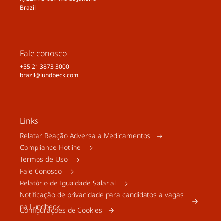
national depressive and manic–depressive
Brazil
association 2000 survey of individuals with
bipolar disorder. J Clin Psychiatry.
2003;64(2):161–174.
Fale conosco
+55 21 3873 3000
brazil@lundbeck.com
Links
Relatar Reação Adversa a Medicamentos
Compliance Hotline
Termos de Uso
Fale Conosco
Relatório de Igualdade Salarial
Notificação de privacidade para candidatos a vagas
na Lundbeck
Configurações de Cookies