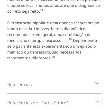
e pode-se levar muitos anos até que o diagnóstico
11
correto seja feito.
O transtorno bipolar é uma doença recorrente ao
longo da vida. Uma vez feito o diagnóstico,
recomenda-se, em geral, uma combinação de
10
medicação e terapia psicossocial.
Dependendo
se o paciente está experimentando um episódio
maníaco ou depressivo, são necessários
10
tratamentos diferentes.
Referências
American Psychiatric Association. Diagnostic
Referências do "Fatos Sobre"
and Statistical Manual of Mental Disorders.
th
5
ed. Arlington, VA: American Psychiatric