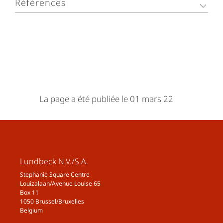
Références
GBD 2019 Diseases and Injuries
Collaborators, Global burden of 369 diseases
and injuries in 204 countries and territories,
1990–2019: a systematic analysis for the
Global Burden of Disease Study 2019, Lancet
2020; Oct 17;396(10258):1204-1222. doi:
La page a été publiée le 01 mars 22
10.1016/S0140-6736(20)30925-9
Mortality and causes of death in
schizophrenia in Stockholm county, Sweden.
Osby U, Correia N, Brandt L, Ekbom A, Sparén
P. Schizophr Res. 2000;45(1–2):21–8
Lundbeck N.V./S.A.
Stephanie Square Centre
Louizalaan/Avenue Louise 65
Box 11
1050 Brussel/Bruxelles
Belgium