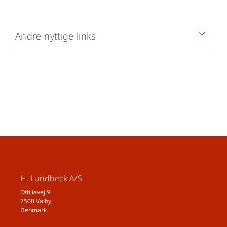
Andre nyttige links
INVITATION 2026 uploades mandag den 20.
oktober 2025
Drughunters Kalender 2026
Tilmelding 2026
Book en forsker 2026
Deltagerinformation
FAQ
H. Lundbeck A/S
Ottiliavej 9
2500 Valby
Denmark