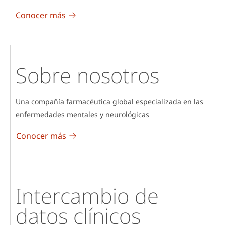
"Contáctenos" (PV)
son familiares /
Conocer más
individuales o
profesionales de la
salud que informan
en su nombre y
Sobre nosotros
fuentes disponibles
públicamente,
como sitios web o
Una compañía farmacéutica global especializada en las
redes sociales (en
enfermedades mentales y neurológicas
general, estas
Conocer más
fuentes no se
monitorean. Sin
embargo, los
empleados de
Intercambio de
Lundbeck que
identifiquen
datos clínicos
incidentalmente